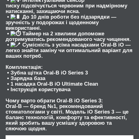
•
Інтелектуальний сенсор
тиску
підсвічується червоним при надмірному
натисканні, захищаючи ясна.
•
До 10 днів роботи без підзарядки
—
зручність у подорожах і щоденному
використанні.
•
Таймер на 2 хвилини
допоможе
дотримуватись рекомендованого часу чищення.
•
Сумісність з усіма насадками Oral-B iO
—
легко знайти заміну чи оптимальний варіант для
ваших потреб.
Комплектація:
• Зубна щітка Oral-B iO Series 3
• Зарядна база
• 1 насадка Oral-B iO Ultimate Clean
• Інструкція користувача
Чому варто обрати Oral-B iO Series 3:
Oral-B — бренд №1, рекомендований
стоматологами у світі. Модель iO Series 3 — це
баланс технологій, комфорту та ефективності,
який зробить вашу усмішку здоровою та
сяючою щодня.