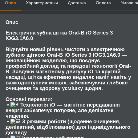
Опис
Характеристики
Доставка
Оплата
Умови п
Опис
Електрична зубна щітка Oral-B iO Series 3
IOG3.1A6.0
Відчуйте новий рівень чистоти з
електричною
зубною щіткою Oral-B iO Series 3 IOG3.1A6.0
—
інноваційною моделлю, що поєднує
професійний догляд та передові технології Oral-
B. Завдяки магнітному двигуну iO та круглій
насадці, щітка ефективно видаляє наліт навіть у
важкодоступних місцях, забезпечуючи глибоке
очищення та здорову усмішку щодня.
Основні переваги:
•
Технологія iO
— магнітне передавання
енергії забезпечує потужне, але делікатне
чищення.
•
3 режими роботи
(щоденне очищення,
делікатний, відбілювання) для індивідуального
догляду.