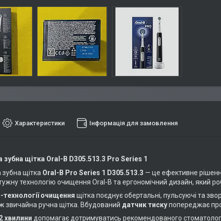
Характеристики
Інформація для замовлення
 зубна щітка Oral-B D305.513.3 Pro Series 1
 зубна щітка
Oral-B Pro Series 1 D305.513.3
— це ефективне рішенн
тужну технологію очищення Oral-B та ергономічний дизайн, який ро
-технології очищення
щітка поєднує обертальні, пульсуючі та зв
ніж звичайна ручна щітка. Вбудований
датчик тиску
попереджає про
2 хвилини
допомагає дотримуватись рекомендованого стоматолог