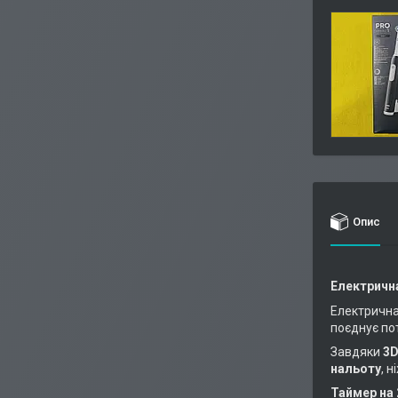
Опис
Електрична
Електрична
поєднує по
Завдяки
3D
нальоту
, 
Таймер на 