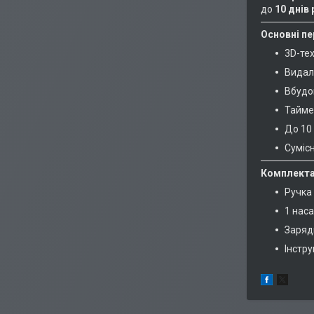
до
10 днів
Основні пе
3D-тех
Видал
Вбудо
Таймер
До 10
Сумісн
Комплекта
Ручка 
1 наса
Заряд
Інстру