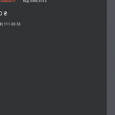
 наявності
Код:
D305.513.3
0 ₴
8) 111-00-55