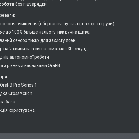
 роботи
без підзарядки.
реваги:
нологія очищення (обертання, пульсації, зворотні рухи)
яє до 100% більше нальоту, ніж ручна щітка
ваний сенсор тиску для захисту ясен
 на 2 хвилини із сигналом кожні 30 секунд
 днів автономної роботи
а з різними насадками Oral-B
ція:
Oral-B Pro Series 1
дка CrossAction
на база
кція користувача