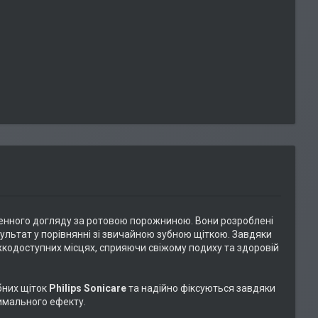
енного догляду за ротовою порожниною. Вони розроблені
ультат у порівнянні зі звичайною зубною щіткою. Завдяки
кодоступних місцях, сприяючи свіжому подиху та здоровій
убних щіток
Philips Sonicare
та надійно фіксуються завдяки
симального ефекту.