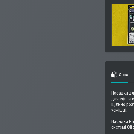
Опис
Насадки дл
для ефекти
щільно роз
усмішці.
Насадки Phi
системі
Cli