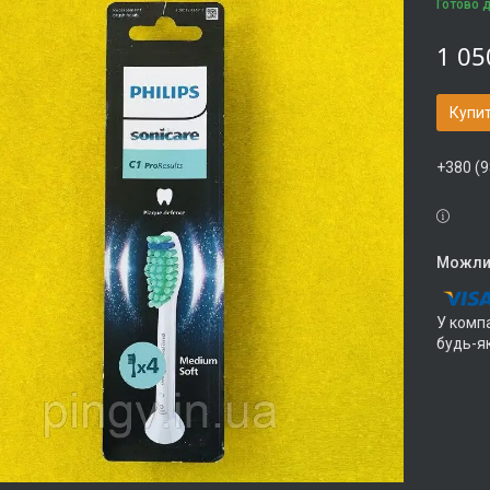
Готово 
1 05
Купи
+380 (9
У компа
будь-я