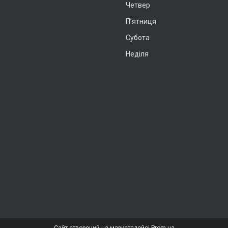
Четвер
Пʼятниця
Субота
Неділя
Сайт створений на маркетплейсі
Prom.ua