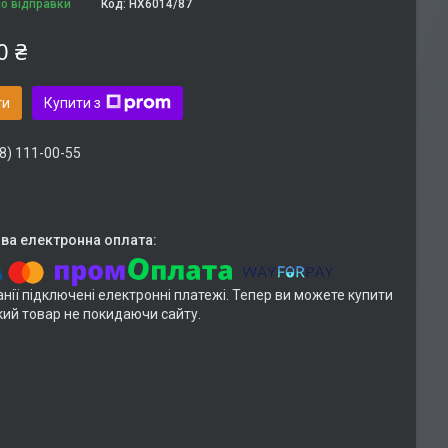
до відправки
Код:
HX6014/87
0 ₴
ти
Купити з
8) 111-00-55
нії підключені електронні платежі. Тепер ви можете купити
кий товар не покидаючи сайту.