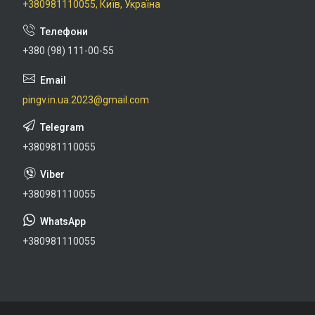
+380981110055, Київ, Україна
+380 (98) 111-00-55
pingv.in.ua.2023@gmail.com
+380981110055
+380981110055
+380981110055