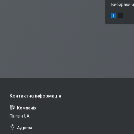
Вибираючи н
Пінгвін UA