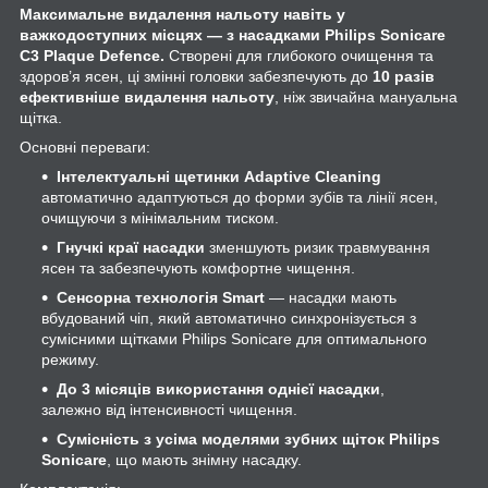
Максимальне видалення нальоту навіть у
важкодоступних місцях — з насадками Philips Sonicare
C3 Plaque Defence.
Створені для глибокого очищення та
здоров’я ясен, ці змінні головки забезпечують до
10 разів
ефективніше видалення нальоту
, ніж звичайна мануальна
щітка.
Основні переваги:
Інтелектуальні щетинки Adaptive Cleaning
автоматично адаптуються до форми зубів та лінії ясен,
очищуючи з мінімальним тиском.
Гнучкі краї насадки
зменшують ризик травмування
ясен та забезпечують комфортне чищення.
Сенсорна технологія Smart
— насадки мають
вбудований чіп, який автоматично синхронізується з
сумісними щітками Philips Sonicare для оптимального
режиму.
До 3 місяців використання однієї насадки
,
залежно від інтенсивності чищення.
Сумісність з усіма моделями зубних щіток Philips
Sonicare
, що мають знімну насадку.