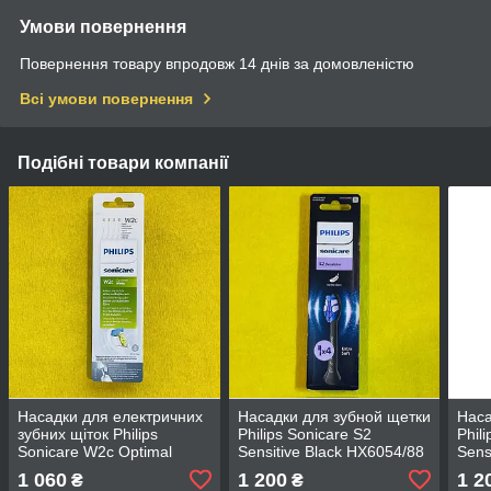
Умови повернення
Повернення товару впродовж 14 днів за домовленістю
Всі умови повернення
Подібні товари компанії
Насадки для електричних
Насадки для зубной щетки
Наса
зубних щіток Philips
Philips Sonicare S2
Phil
Sonicare W2c Optimal
Sensitive Black HX6054/88
Sens
White Compact HX6074
(4 шт.)
(4 шт
1 060
1 200
1 2
₴
₴