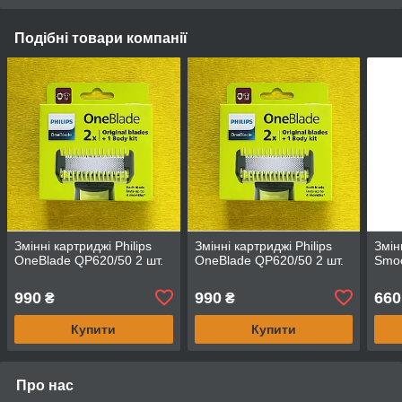
Подібні товари компанії
Змінні картриджі Philips
Змінні картриджі Philips
Змін
OneBlade QP620/50 2 шт.
OneBlade QP620/50 2 шт.
Smoo
990
990
660
₴
₴
Купити
Купити
Про нас