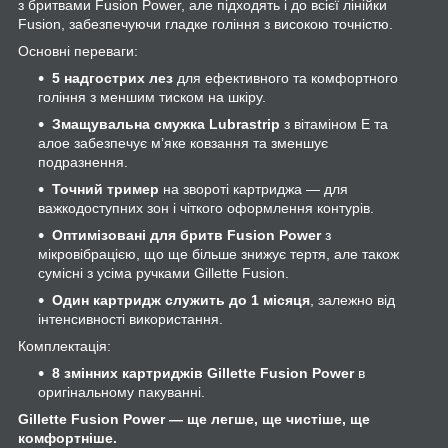
з бритвами Fusion Power, але підходять і до всієї лінійки
Fusion, забезпечуючи гладке гоління з високою точністю.
Основні переваги:
5 надгострих лез
для ефективного та комфортного
гоління з меншим тиском на шкіру.
Змащувальна смужка Lubrastrip
з вітаміном Е та
алое забезпечує м’яке ковзання та зменшує
подразнення.
Точний тример
на звороті картриджа — для
важкодоступних зон і чіткого оформлення контурів.
Оптимізовані для бритв Fusion Power
з
мікровібрацією, що ще більше знижує тертя, але також
сумісні з усіма ручками Gillette Fusion.
Один картридж служить до 1 місяця
, залежно від
інтенсивності використання.
Комплектація:
8 змінних картриджів Gillette Fusion Power
в
оригінальному пакуванні.
Gillette Fusion Power — ще легше, ще чистіше, ще
комфортніше.