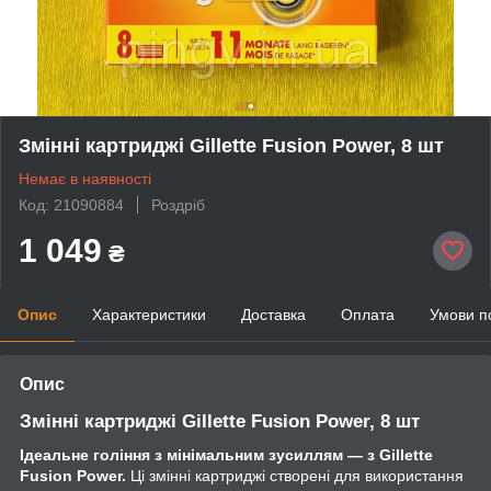
Змінні картриджі Gillette Fusion Power, 8 шт
Немає в наявності
Код: 21090884
Роздріб
1 049
₴
Опис
Характеристики
Доставка
Оплата
Умови п
Опис
Змінні картриджі Gillette Fusion Power, 8 шт
Ідеальне гоління з мінімальним зусиллям — з Gillette
Fusion Power.
Ці змінні картриджі створені для використання