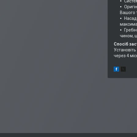
Систем
Оригі
Вашого т
Насадк
максима
Гребі
чином, 
Спосіб зас
Установіть
через 4 міс