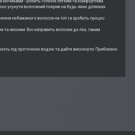
и кінчиками - робить гоління легким та комфортним.
сно усунути волосяний покрив на будь-яких ділянках
нення небажаного волосся на тілі та зробить процес
та якісним. Він направить волоски до лез, таким
лосніть під проточною водою та дайте висохнути. Приблизно