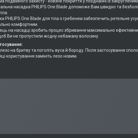
а подвійного захисту - ковзне покриття у поєднанні із закругленим
нальна насадка PHILIPS One Blade допоможе Вам швидко та безболі
іла.
а PHILIPS One Blade для тіла з гребенем забезпечить ретельне усу
льно комфортним.
нець на насадці зробить процес збривання максимально ефективним 
щоб Ви не пропустили жодну небажану волосину.
тосування:
 лезо на бритву та поголіть вуса й бороду. Після застосування спо
яці користування замініть лезо новим.