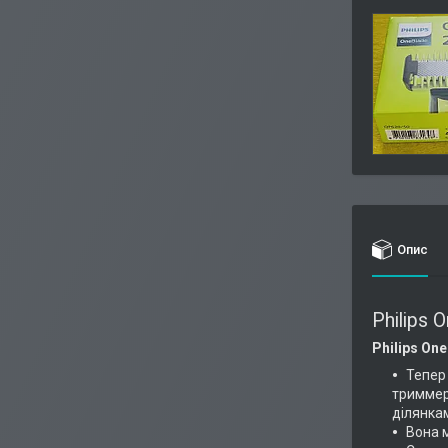
Опис
Philips 
Philips On
Тепер
триммер
ділянкам
Вона м