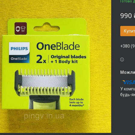
Готово 
990 
Купи
+380 (9
У компа
будь-я