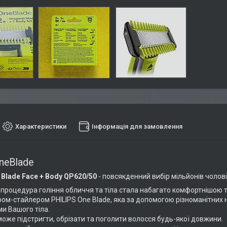
Характеристики
Інформація для замовлення
OneBlade
e Blade Face + Body QP620/50
- повсякденний вибір мільйонів чоловік
 процедура гоління обличчя та тіла стала набагато комфортнішою
ом-стайлером PHILIPS One Blade, яка за допомогою різноманітних 
и Вашого тіла.
оже підстригти, обрізати та поголити волосся будь-якої довжини.