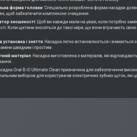
льна форма головки
: Спеціально розроблена форма насадки дозво
ні, щоб забезпечити комплексне очищення.
атор зношеності
: Щоб ви завжди мали на увазі, коли потрібно зам
ті. Коли щетини зносяться до такої міри, що вони втрачають свою 
.
а установка і зняття
: Насадка легко встановлюється і знімається з
заміни швидким і простим.
нічний матеріал
: Насадка виготовлена з матеріалів, які відповідают
вання.
асадка Oral-B iO Ultimate Clean призначена для забезпечення висок
деальним вибором для користувачів електричних зубних щіток, які ці