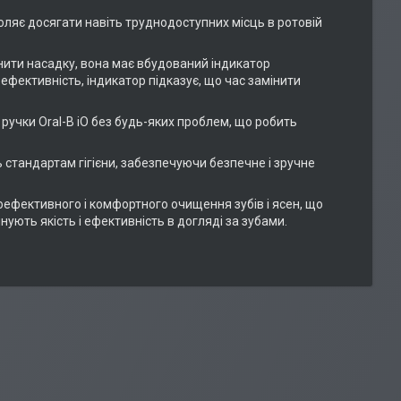
ляє досягати навіть труднодоступних місць в ротовій
інити насадку, вона має вбудований індикатор
ефективність, індикатор підказує, що час замінити
 ручки Oral-B iO без будь-яких проблем, що робить
ь стандартам гігієни, забезпечуючи безпечне і зручне
оефективного і комфортного очищення зубів і ясен, що
нують якість і ефективність в догляді за зубами.