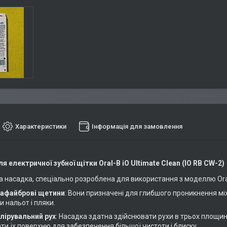
Характеристики
Інформація для замовлення
я електричної зубної щітки Oral-B iO Ultimate Clean (IO RB CW-2)
на насадка, спеціально розроблена для використання з моделлю Oral
афайброві щетини
: Вони призначені для глибшого проникнення мі
 нальот і пляки.
лірувальний рух
: Насадка здатна здійснювати рухи в трьох площи
ти їх поверхню для забезпечення більшої чистоти і блиску.