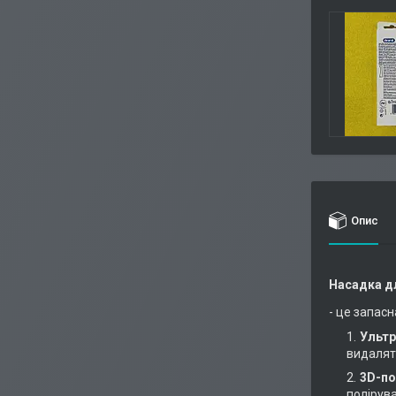
Опис
Насадка дл
- це запас
Ультр
видаляти
3D-по
полірува