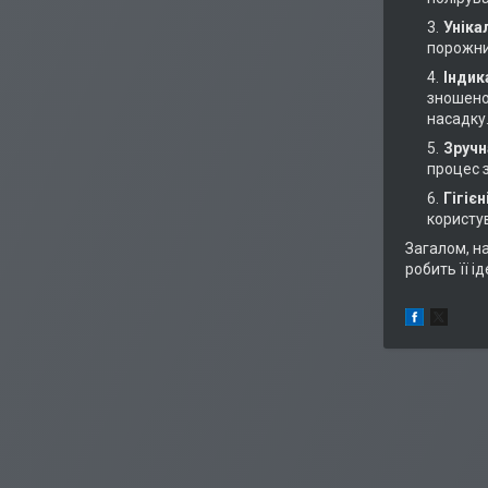
Уніка
порожни
Індик
зношенос
насадку
Зручн
процес 
Гігіє
користу
Загалом, н
робить її і