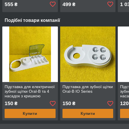
555
499
1 0
₴
₴
Подібні товари компанії
Підставка для електричної
Підставка для зубної щітки
Підс
зубної щітки Oral-B та 4
Oral-B IO Series
зубн
насадок з кришкою
наса
150
150
120
₴
₴
Купити
Купити