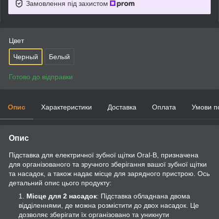
Замовлення під захистом
Цвет
Черный
Белый
Готово до відправки
Опис
Характеристики
Доставка
Оплата
Умови п
Опис
Підставка для електричної зубної щітки Oral-B, призначена
для організованого та зручного зберігання вашої зубної щітки
та насадок, а також надає місце для зарядного пристрою. Ось
детальний опис цього продукту:
Місце для 2 насадок
: Підставка обладнана двома
відділеннями, де можна розмістити до двох насадок. Це
дозволяє зберігати їх організовано та уникнути