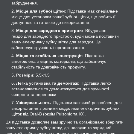
забруднення.
Місце для зубної щітки
: Підставка має спеціальне
місце для установки вашої зубної щітки, що робить її
доступною та готовою до використання.
Місце для зарядного пристрою
: Вбудоване
гніздо для зарядного пристрою, куди можна поставити
вашу електричну зубну щітку для зарядки. Це
забезпечує зручність і організованість.
Міцна та стабільна конструкція
: Підставка
виготовлена з міцних матеріалів, що забезпечує
стабільність та довговічність продукту.
Розміри
: 5.5х4.5
Легка установка та демонтаж
: Підставка легко
встановлюється та демонтажується для зручності
чищення та переноски.
Універсальність
: Підставки зазвичай розроблені для
використання з різними моделями електричних зубних
щіток від Oral-B (окрім Pulsonic та IO).
Ця підставка дозволяє вам зручно та організовано зберігати
вашу електричну зубну щітку, дві насадки та зарядний
пристрій, забезпечуючи порядок у вашому просторі для