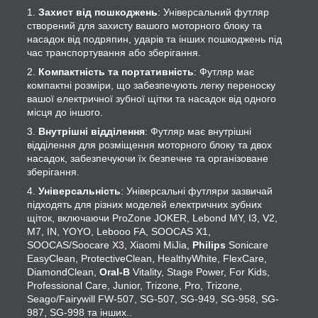
Захист від пошкоджень
: Універсальний футляр
створений для захисту вашого моторного блоку та
насадок від подряпин, ударів та інших пошкоджень під
час транспортування або зберігання.
Компактність та портативність
: Футляр має
компактні розміри, що забезпечують легку переноску
вашої електричної зубної щітки та насадок від одного
місця до іншого.
Внутрішні відділення
: Футляр має внутрішні
відділення для розміщення моторного блоку та двох
насадок, забезпечуючи їх безпечне та організоване
зберігання.
Універсальність
: Універсальні футляри зазвичай
підходять для різних моделей електричних зубних
щіток, включаючи ProZone JOKER, Lebond MY, I3, V2,
M7, IN, YOYO, Lebooo FA, SOOCAS X1,
SOOCAS/Soocare X3, Xiaomi MiJia,
Philips
Sonicare
EasyClean, ProtectiveClean, HealthyWhite, FlexCare,
DiamondClean,
Oral-B
Vitality, Stage Power, For Kids,
Professional Care, Junior, Trizone, Pro, Trizone,
Seago/Fairywill FW-507, SG-507, SG-949, SG-958, SG-
987, SG-998 та інших..