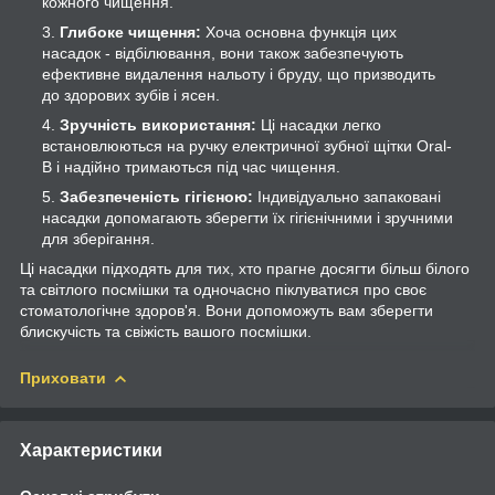
кожного чищення.
Глибоке чищення:
Хоча основна функція цих
насадок - відбілювання, вони також забезпечують
ефективне видалення нальоту і бруду, що призводить
до здорових зубів і ясен.
Зручність використання:
Ці насадки легко
встановлюються на ручку електричної зубної щітки Oral-
B і надійно тримаються під час чищення.
Забезпеченість гігієною:
Індивідуально запаковані
насадки допомагають зберегти їх гігієнічними і зручними
для зберігання.
Ці насадки підходять для тих, хто прагне досягти більш білого
та світлого посмішки та одночасно піклуватися про своє
стоматологічне здоров'я. Вони допоможуть вам зберегти
блискучість та свіжість вашого посмішки.
Приховати
Характеристики