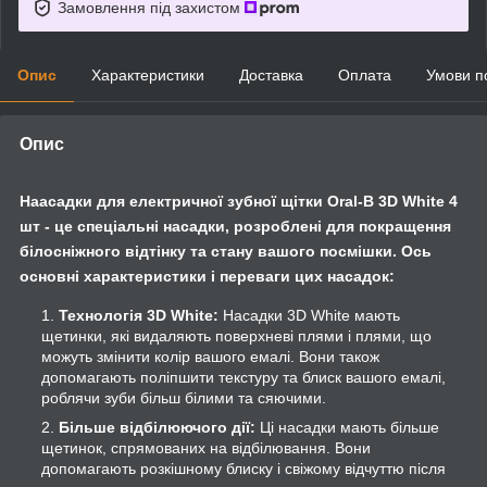
Замовлення під захистом
Опис
Характеристики
Доставка
Оплата
Умови п
Опис
Наасадки для електричної зубної щітки Oral-B 3D White 4
шт - це спеціальні насадки, розроблені для покращення
білосніжного відтінку та стану вашого посмішки. Ось
основні характеристики і переваги цих насадок:
Технологія 3D White:
Насадки 3D White мають
щетинки, які видаляють поверхневі плями і плями, що
можуть змінити колір вашого емалі. Вони також
допомагають поліпшити текстуру та блиск вашого емалі,
роблячи зуби більш білими та сяючими.
Більше відбілюючого дії:
Ці насадки мають більше
щетинок, спрямованих на відбілювання. Вони
допомагають розкішному блиску і свіжому відчуттю після