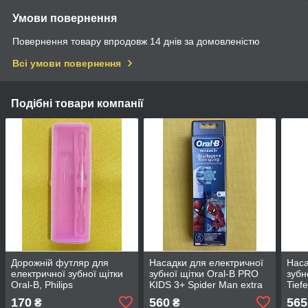
Умови повернення
Повернення товару впродовж 14 днів за домовленістю
Всі умови повернення
Подібні товари компанії
Дорожній футляр для
Насадки для електричної
Наса
електричної зубної щітки
зубної щітки Oral-B PRO
зубн
Oral-B, Philips
KIDS 3+ Spider Man extra
Tief
soft 4 шт
170
560
565
₴
₴