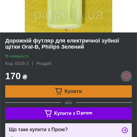
Дорожній футляр для електричної зубної
щітки Oral-B, Philips Зелений
В наявності
Код: 0318-2
Роздріб
170
₴
Купити
або
Купити з
Що таке купити з Пром?