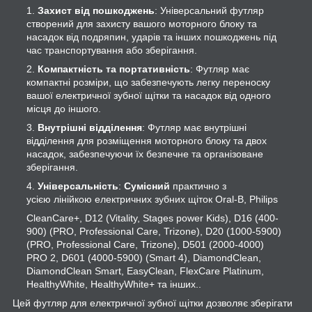
Захист від пошкоджень
: Універсальний футляр
створений для захисту вашого моторного блоку та
насадок від подряпин, ударів та інших пошкоджень під
час транспортування або зберігання.
Компактність та портативність
: Футляр має
компактні розміри, що забезпечують легку переноску
вашої електричної зубної щітки та насадок від одного
місця до іншого.
Внутрішні відділення
: Футляр має внутрішні
відділення для розміщення моторного блоку та двох
насадок, забезпечуючи їх безпечне та організоване
зберігання.
Універсальність
:
Сумісний
практично з
усією лінійкою електричних зубних щіток Oral-B, Philips
CleanCare+, D12 (Vitality, Stages power Kids), D16 (400-
900) (PRO, Professional Care, Trizone), D20 (1000-5900)
(PRO, Professional Care, Trizone), D501 (2000-4000)
PRO 2, D601 (4000-5900) (Smart 4), DiamondClean,
DiamondClean Smart, EasyClean, FlexCare Platinum,
HealthyWhite, HealthyWhite+
та інших..
Цей футляр для електричної зубної щітки дозволяє зберігати