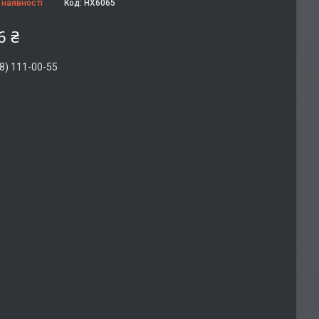
 наявності
Код:
HX6065
6 ₴
8) 111-00-55