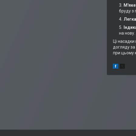
М'яке
бруду з 
Легка
Індик
на нову.
Ці насадки 
догляду за
при цьому 