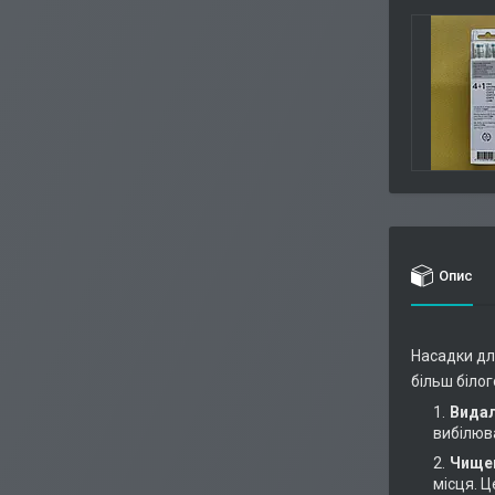
Опис
Насадки для
більш білог
Видал
вибілюв
Чищен
місця. 