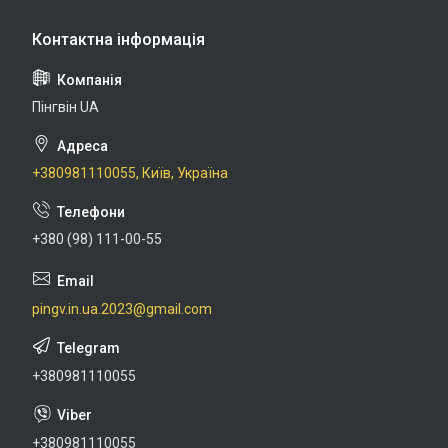
Пінгвін UA
+380981110055, Київ, Україна
+380 (98) 111-00-55
pingv.in.ua.2023@gmail.com
+380981110055
+380981110055