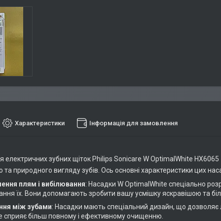
Характеристики
Інформація для замовлення
 електричних зубних щіток Philips Sonicare W OptimalWhite HX6065 
о та природного вигляду зубів. Ось основні характеристики цих нас
ення плям і вибілювання
: Насадки W OptimalWhite спеціально роз
ання їх. Вони допомагають зробити вашу усмішку яскравішою та б
ня між зубами
: Насадки мають спеціальний дизайн, що дозволяє 
Це сприяє більш повному і ефективному очищенню.