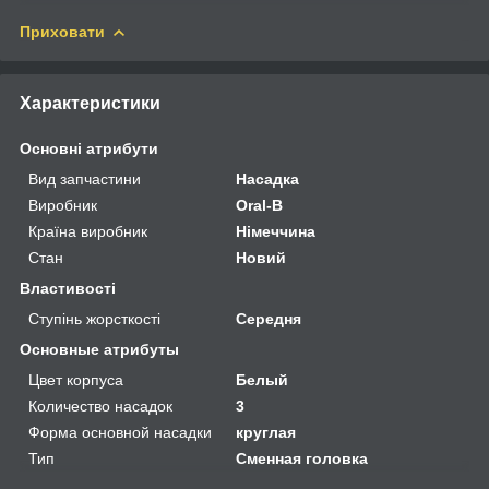
Приховати
Характеристики
Основні атрибути
Вид запчастини
Насадка
Виробник
Oral-B
Країна виробник
Німеччина
Стан
Новий
Властивості
Ступінь жорсткості
Середня
Основные атрибуты
Цвет корпуса
Белый
Количество насадок
3
Форма основной насадки
круглая
Тип
Сменная головка