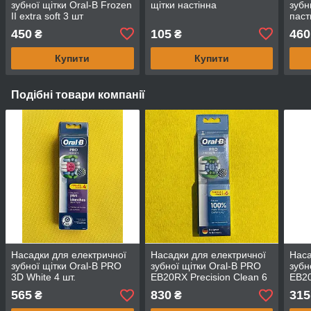
зубної щітки Oral-B Frozen
щітки настінна
зубн
II extra soft 3 шт
паст
450
105
460
₴
₴
Купити
Купити
Подібні товари компанії
Насадки для електричної
Насадки для електричної
Наса
зубної щітки Oral-B PRO
зубної щітки Oral-B PRO
зубн
3D White 4 шт.
EB20RX Precision Clean 6
EB20
шт.
шт.
565
830
315
₴
₴