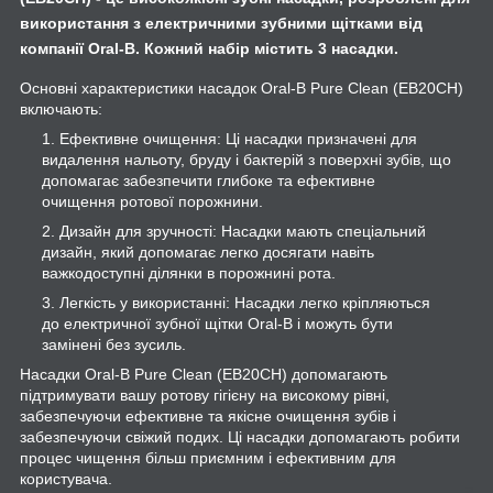
використання з електричними зубними щітками від
компанії Oral-B. Кожний набір містить 3 насадки.
Основні характеристики насадок Oral-B Pure Clean (EB20CH)
включають:
Ефективне очищення: Ці насадки призначені для
видалення нальоту, бруду і бактерій з поверхні зубів, що
допомагає забезпечити глибоке та ефективне
очищення ротової порожнини.
Дизайн для зручності: Насадки мають спеціальний
дизайн, який допомагає легко досягати навіть
важкодоступні ділянки в порожнині рота.
Легкість у використанні: Насадки легко кріпляються
до електричної зубної щітки Oral-B і можуть бути
замінені без зусиль.
Насадки Oral-B Pure Clean (EB20CH) допомагають
підтримувати вашу ротову гігієну на високому рівні,
забезпечуючи ефективне та якісне очищення зубів і
забезпечуючи свіжий подих. Ці насадки допомагають робити
процес чищення більш приємним і ефективним для
користувача.