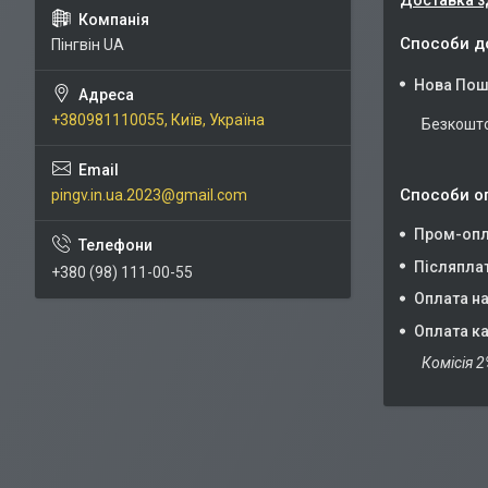
Доставка з
Способи д
Пінгвін UA
Нова Пош
+380981110055, Київ, Україна
Безкошто
Способи о
pingv.in.ua.2023@gmail.com
Пром-опл
Післяпла
+380 (98) 111-00-55
Оплата на
Оплата ка
Комісія 2