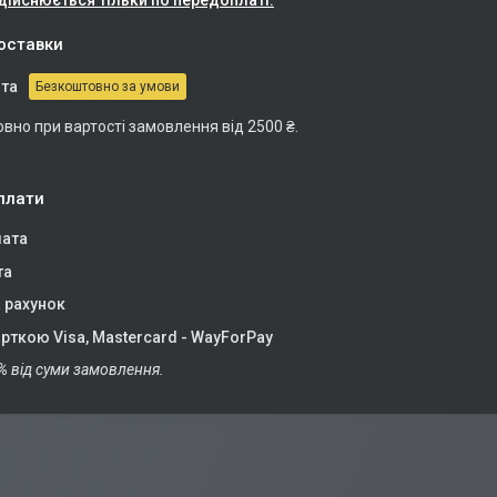
дійснюється тільки по передоплаті.
оставки
та
Безкоштовно за умови
вно при вартості замовлення від 2500 ₴.
плати
ата
та
 рахунок
рткою Visa, Mastercard - WayForPay
% від суми замовлення.